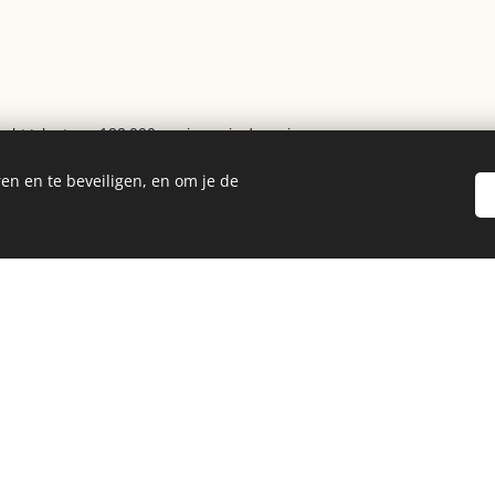
cht tekort van 133.000 woningen in de regio
en en te beveiligen, en om je de
is van 2008 is de jaarlijkse nieuwbouwproductie
t huidige woningbestand is verouderd en voldoet
eisen.
 enorme schaarste is er een natuurlijke 'exit' voor
tijgt het aanbod in elk segment.
e:
Onze winst komt voort uit de renovatie (van
nkel uit speculatie op marktprijzen.