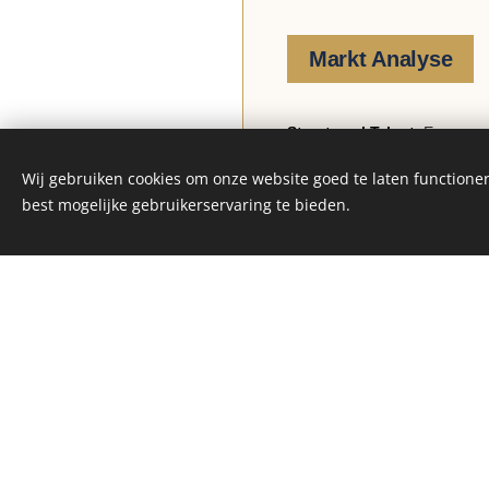
Markt Analyse
Structureel Tekort:
Een verwa
tegen 2030.
Wij gebruiken cookies om onze website goed te laten functioner
Aanbod-shock:
Sinds de cris
best mogelijke gebruikerservaring te bieden.
met 98% gedaald.
Kwaliteitssprong:
80% van he
niet aan de moderne energie-
Gegarandeerde afzet:
Door de
onze projecten; de vraag overs
Waardecreatie vs. speculati
verouderd naar A-label), niet e